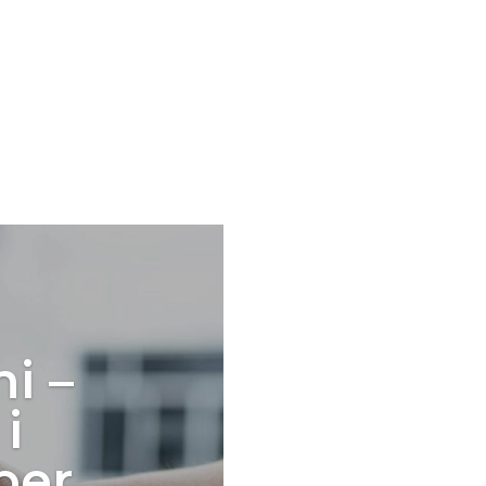
i –
i
 per