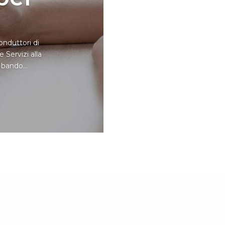
onduttori di
 Servizi alla
 bando...