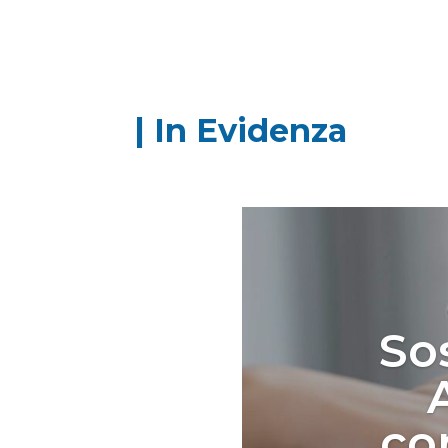
| In Evidenza
So
con