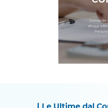
Domande ent
alloggi adib
Persona 
| Le Ultime dal 