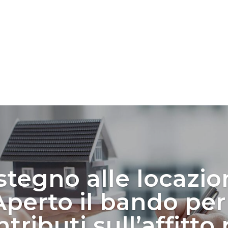
stegno alle locazion
Aperto il bando per 
tributi sull’affitto