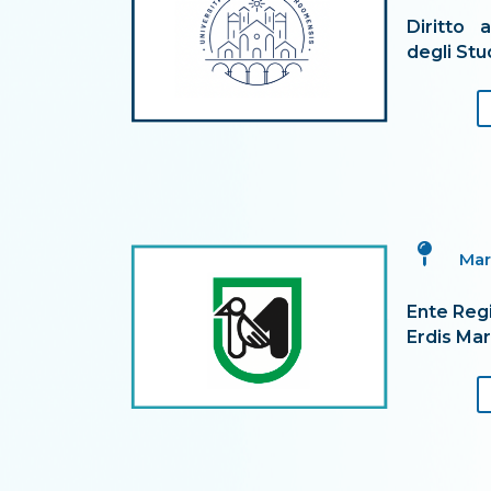
Diritto 
degli St

Ma
Ente Regi
Erdis Ma