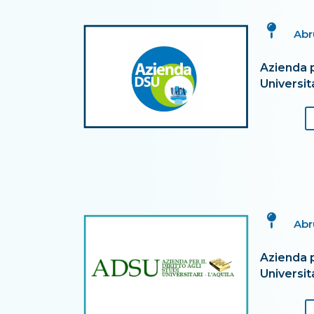

Abr
Azienda pe
Universita

Abr
Azienda pe
Universita