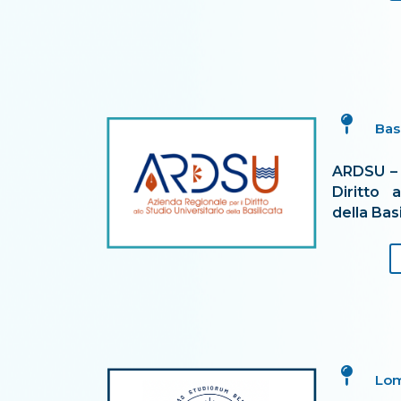

Bas
ARDSU – 
Diritto 
della Bas

Lom