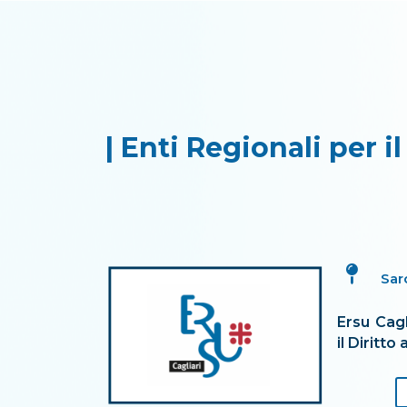
Enti Regionali Diritto 
28 Jun, 2023
|
formazione
| Enti Regionali per il

Sar
Ersu Cagl
il Diritto