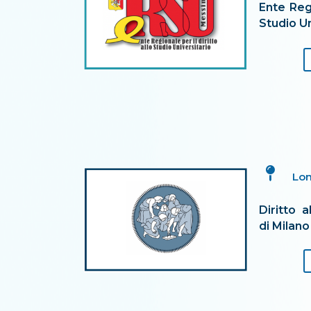
Ente Regi
Studio Un

Lo
Diritto a
di Milano