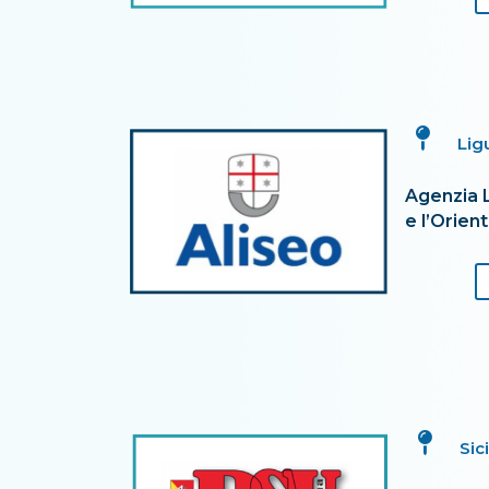

Lig
Agenzia L
e l’Orie

Sici