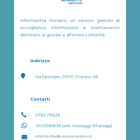
Informacittà Oristano, un servizio gratuito di
accoglienza, informazione e orientamento
destinato ai giovani e all’intera comunità
Indirizzo

Via Episcopio, 09170 Oristano OR
Contatti

0783 791628

3402569808 (solo messaggi Whatsapp)

informacitta@comune.oristano.it