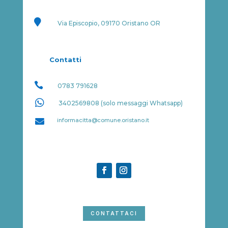

Via Episcopio, 09170 Oristano OR
Contatti

0783 791628

3402569808 (solo messaggi Whatsapp)

informacitta@comune.oristano.it
CONTATTACI