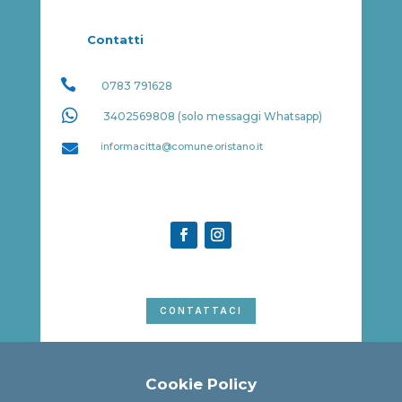
Contatti

0783 791628

3402569808 (solo messaggi Whatsapp)

informacitta@comune.oristano.it
CONTATTACI
Cookie Policy